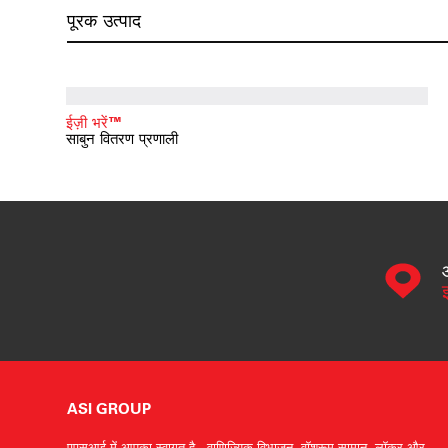
पूरक उत्पाद
ईज़ी भरें™
साबुन वितरण प्रणाली
ASI GROUP
एएसआई में आपका स्वागत है - वाणिज्यिक विभाजन, वॉशरूम सामान, लॉकर और