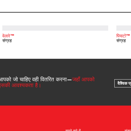
वेलारे™
पियाटो™
संग्रह
संग्रह
आपको जो चाहिए वही वितरित करना—
जहाँ आपको
वैश्विक पह
इसकी आवश्यकता है।
हमारे बारे में
संस