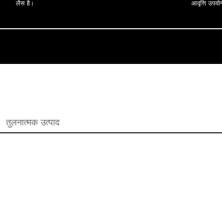
लैस है।
आवृत्ति उपयो
तुलनात्मक उत्पाद