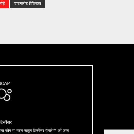
ड़ें
डाउनलोड विशिष्टता
िस्पेंसर
वाला फोम या तरल साबुन डिस्पेंसर वेलारे™ को उच्च