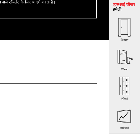
ग वाले टॉयलेट के लिए आदर्श बनाता है।
एएसआई जी
रूप
हथेली
विभाजन
सामान
लॉकर्स
मार्करबोर्ड