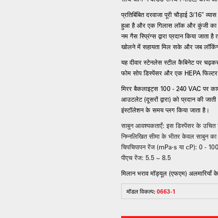
प्रतिबिंबित दरवाजा पूरी चौड़ाई 3/16" व्य
हुआ है और एक गिलास लॉक और कुंजी का उपय
नम गैस स्प्रिंग्स द्वारा प्रदान किया जाता
खोलने में सहायता मिल सके और जब लॉकिंग क
यह दीवार स्टेनलेस स्टील कैबिनेट पर चढ़क
फोम सोप डिस्पेंसर और एक HEPA फिल्टर स
मिरर बैकलाइट्स 100 - 240 VAC पर काम करत
आउटलेट (दूसरों द्वारा) को प्रदान की जात
इंस्टॉलेशन के समय प्लग किया जाता है।
साबुन आवश्यकताएँ: इस डिस्पेंसर के उचि
निम्नलिखित सीमा के भीतर केवल साबुन क
चिपचिपापन रेंज (mPa·s या cP): 0 - 10
पीएच रेंज: 5.5 ~ 8.5
मिलान भराव मॉड्यूल (एफएम) अलमारियाँ के ब
मॉडल विकल्प:
0663-1