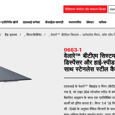
तकन
विशिष्टता जेनरेटर और संसाधन बिल्डर
 प्रतिनिधि खोजें
एएसआई कनेक्ट
बीआईएम सामग्री
स्‍थापत्‍यविद
ठेकेदार
मालिक
हैंड ड्रायर
, मिरर/कैबिनेट
, वेलारे™ बीटीएम सिस्टम – फ्रेमलेस मिरर, फोम सोप डि
0663-1
वेलारे™ बीटीएम सिस्टम
डिस्पेंसर और हाई-स्प
साथ स्टेनलेस स्टील कै
एएसआई के वेलारे™ बिहाइंड द मिरर (बीटीएम
गया है, जो टाइप 304 स्टेनलेस स्टील से बने क
बैकलिट आइकन के साथ एक प्रतिबिंबित दरवा
कार्यों को इंगित करता है। मिरर 1/4 "(6 मि
सी -1048 के अनुरूप पेंसिल किनारों के स
साथ अभिन्न वेल्डेड समर्थन माउंट, काज