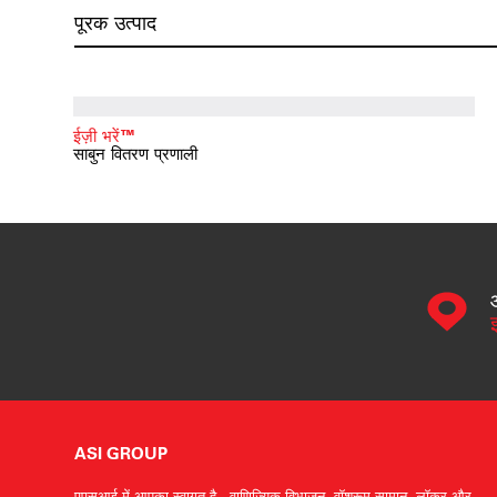
पूरक उत्पाद
ईज़ी भरें™
साबुन वितरण प्रणाली
ASI GROUP
एएसआई में आपका स्वागत है - वाणिज्यिक विभाजन, वॉशरूम सामान, लॉकर और