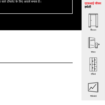
ग वाले टॉयलेट के लिए आदर्श बनाता है।
एएसआई जी
रूप
हथेली
विभाजन
सामान
लॉकर्स
मार्करबोर्ड