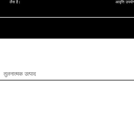
लैस है।
आवृत्ति उपयो
तुलनात्मक उत्पाद