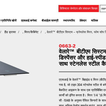
तकन
विशिष्टता जेनरेटर और संसाधन बिल्डर
 प्रतिनिधि खोजें
एएसआई कनेक्ट
बीआईएम सामग्री
स्‍थापत्‍यविद
ठेकेदार
मालिक
हैंड ड्रायर
, मिरर/कैबिनेट
, वेलारे™ बीटीएम सिस्टम – फ्रेमलेस मिरर, फोम सोप डि
0663-2
वेलारे™ बीटीएम सिस्टम
डिस्पेंसर और हाई-स्प
साथ स्टेनलेस स्टील कै
एएसआई के वेलारे™ बिहाइंड द मिरर (बीटीएम
गया है, जो टाइप 304 स्टेनलेस स्टील से बने क
बैकलिट आइकन के साथ एक प्रतिबिंबित दरवा
कार्यों को इंगित करता है। मिरर 1/4 "(6 मि
सी -1048 के अनुरूप पेंसिल किनारों के स
साथ अभिन्न वेल्डेड समर्थन माउंट, काज