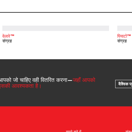
वेलारे™
पियाटो™
संग्रह
संग्रह
आपको जो चाहिए वही वितरित करना—
जहाँ आपको
वैश्विक पह
इसकी आवश्यकता है।
हमारे बारे में
संस