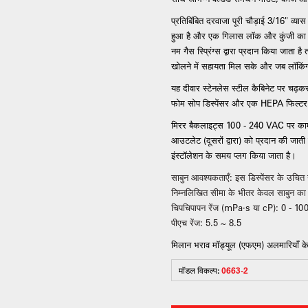
प्रतिबिंबित दरवाजा पूरी चौड़ाई 3/16" व्य
हुआ है और एक गिलास लॉक और कुंजी का उपय
नम गैस स्प्रिंग्स द्वारा प्रदान किया जाता
खोलने में सहायता मिल सके और जब लॉकिंग क
यह दीवार स्टेनलेस स्टील कैबिनेट पर चढ़क
फोम सोप डिस्पेंसर और एक HEPA फिल्टर स
मिरर बैकलाइट्स 100 - 240 VAC पर काम करत
आउटलेट (दूसरों द्वारा) को प्रदान की जात
इंस्टॉलेशन के समय प्लग किया जाता है।
साबुन आवश्यकताएँ: इस डिस्पेंसर के उचि
निम्नलिखित सीमा के भीतर केवल साबुन क
चिपचिपापन रेंज (mPa·s या cP): 0 - 10
पीएच रेंज: 5.5 ~ 8.5
मिलान भराव मॉड्यूल (एफएम) अलमारियाँ के ब
मॉडल विकल्प:
0663-2