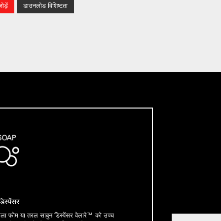
ड़ें
डाउनलोड विशिष्टता
िस्पेंसर
वाला फोम या तरल साबुन डिस्पेंसर वेलारे™ को उच्च