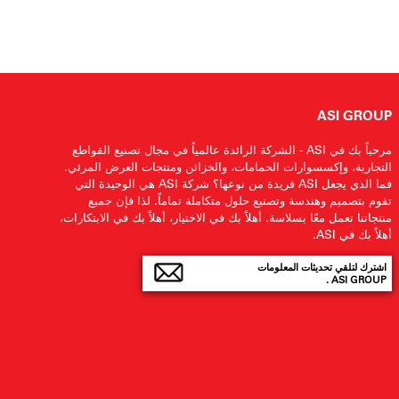
ASI GROUP
مرحباً بك في ASI - الشركة الرائدة عالمياً في مجال تصنيع القواطع
التجارية، وإكسسوارات الحمامات، والخزائن ومنتجات العرض المرئي.
فما الذي يجعل ASI فريدة من نوعها؟ شركة ASI هي الوحيدة التي
تقوم بتصميم وهندسة وتصنيع حلول متكاملة تماماً. لذا فإن جميع
منتجاتنا تعمل معًا بسلاسة. أهلاً بك في الاختيار، أهلاً بك في الابتكارات،
أهلاً بك في ASI.
اشترك لتلقي تحديثات المعلومات
ASI GROUP .