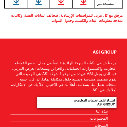
المستخدمين
مرفق مع كل تنزيل للمواصفات الإرشادية: صحائف البيانات الفنية، وكائنات
نمذجة معلومات البناء، والكتيب، وجدول المواد.
ASI GROUP
مرحباً بك في ASI - الشركة الرائدة عالمياً في مجال تصنيع القواطع
التجارية، وإكسسوارات الحمامات، والخزائن ومنتجات العرض المرئي.
فما الذي يجعل ASI فريدة من نوعها؟ شركة ASI هي الوحيدة التي
تقوم بتصميم وهندسة وتصنيع حلول متكاملة تماماً. لذا فإن جميع
منتجاتنا تعمل معًا بسلاسة. أهلاً بك في الاختيار، أهلاً بك في الابتكارات،
أهلاً بك في ASI.
اشترك لتلقي تحديثات المعلومات
ASI GROUP .
نبذة عنا
المجموعات
المنتجات