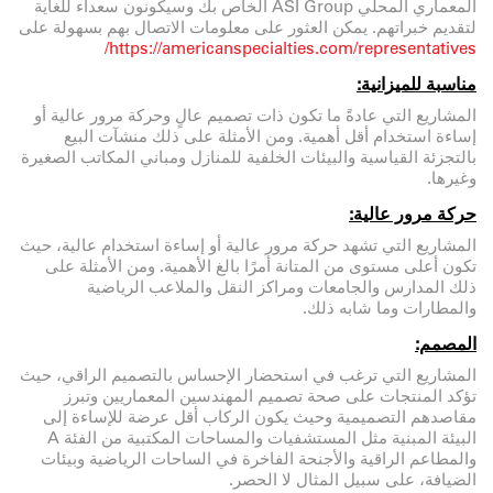
المعماري المحلي ASI Group الخاص بك وسيكونون سعداء للغاية
لتقديم خبراتهم. يمكن العثور على معلومات الاتصال بهم بسهولة على
https://americanspecialties.com/representatives/
مناسبة للميزانية:
المشاريع التي عادةً ما تكون ذات تصميم عالٍ وحركة مرور عالية أو
إساءة استخدام أقل أهمية. ومن الأمثلة على ذلك منشآت البيع
بالتجزئة القياسية والبيئات الخلفية للمنازل ومباني المكاتب الصغيرة
وغيرها.
حركة مرور عالية:
المشاريع التي تشهد حركة مرور عالية أو إساءة استخدام عالية، حيث
تكون أعلى مستوى من المتانة أمرًا بالغ الأهمية. ومن الأمثلة على
ذلك المدارس والجامعات ومراكز النقل والملاعب الرياضية
والمطارات وما شابه ذلك.
المصمم:
المشاريع التي ترغب في استحضار الإحساس بالتصميم الراقي، حيث
تؤكد المنتجات على صحة تصميم المهندسين المعماريين وتبرز
مقاصدهم التصميمية وحيث يكون الركاب أقل عرضة للإساءة إلى
البيئة المبنية مثل المستشفيات والمساحات المكتبية من الفئة A
والمطاعم الراقية والأجنحة الفاخرة في الساحات الرياضية وبيئات
الضيافة، على سبيل المثال لا الحصر.