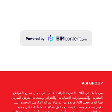
ASI GROUP
مرحباً بك في ASI - الشركة الرائدة عالمياً في مجال تصنيع القواطع
التجارية، وإكسسوارات الحمامات، والخزائن ومنتجات العرض المرئي.
فما الذي يجعل ASI فريدة من نوعها؟ شركة ASI هي الوحيدة التي
تقوم بتصميم وهندسة وتصنيع حلول متكاملة تماماً. لذا فإن جميع
منتجاتنا تعمل معًا بسلاسة. أهلاً بك في الاختيار، أهلاً بك في الابتكارات،