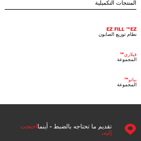
المنتجات التكميلية
EZ FILL ™EZ
نظام توزيع الصابون
فيلاري™
المجموعة
بياتو™
المجموعة
تقديم ما تحتاجه بالضبط - أينما
احتجت
إليه.