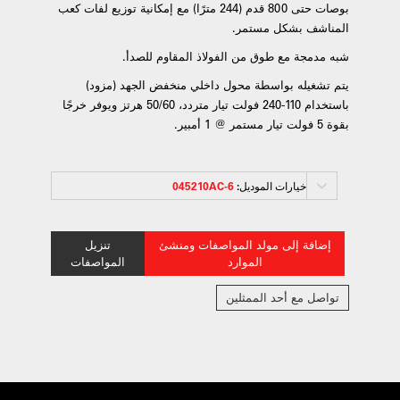
بوصات حتى 800 قدم (244 مترًا) مع إمكانية توزيع لفات كعب
المناشف بشكل مستمر.
شبه مدمجة مع طوق من الفولاذ المقاوم للصدأ.
يتم تشغيله بواسطة محول داخلي منخفض الجهد (مزود)
باستخدام 110-240 فولت تيار متردد، 50/60 هرتز ويوفر خرجًا
بقوة 5 فولت تيار مستمر @ 1 أمبير.
خيارات الموديل:
045210AC-6
إضافة إلى مولد المواصفات ومنشئ
تنزيل
الموارد
المواصفات
تواصل مع أحد الممثلين