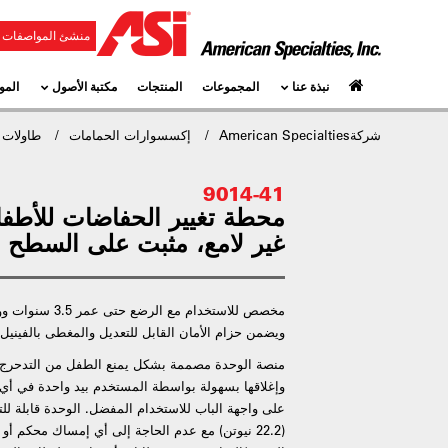
منشئ المواصفات و
نبذة عنا
المجموعات
المنتجات
مكتبة الأصول
المو
شركةAmerican Specialties
إكسسوارات الحمامات
طاولات 
9014-41
محطة تغيير الحفاضات للأطفا
غير لامع، مثبت على السطح
ويضمن حزام الأمان القابل للتعديل والمغطى بالفينيل
منصة الوحدة مصممة بشكل يمنع الطفل من التدحرج خ
وإغلاقها بسهولة بواسطة المستخدم بيد واحدة في أي
(22.2 نيوتن) مع عدم الحاجة إلى أي إمساك محكم أ