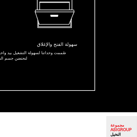
سهولة الفتح والإغلاق
صُممت وحداتنا لسهولة التشغيل بيد واح
لتحتضن جسم الط
مجموعة
ASI
GROUP
النخيل