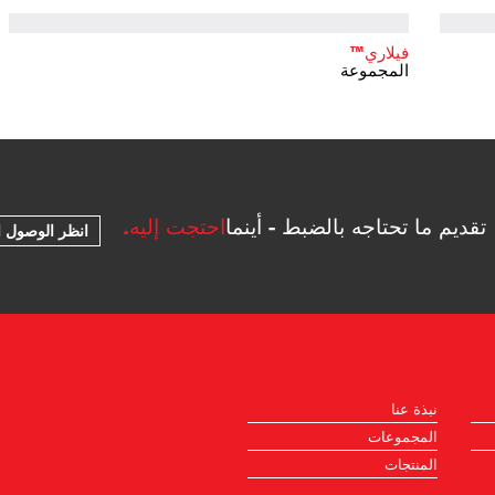
فيلاري™
المجموعة
تقديم ما تحتاجه بالضبط - أينما
احتجت إليه.
انظر الوصول ا
نبذة عنا
المجموعات
المنتجات