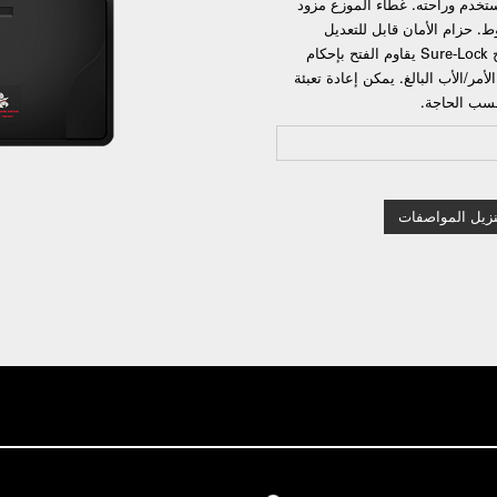
تخدم وراحته. غطاء الموزع مزود
ط. حزام الأمان قابل للتعديل
بسهولة من قبل المستخدم حسب حجم الطفل ومزلاج Sure-Lock يقاوم الفتح بإحكام
ر/الأب البالغ. يمكن إعادة تعبئة
سب الحاجة.
نزيل المواصفات