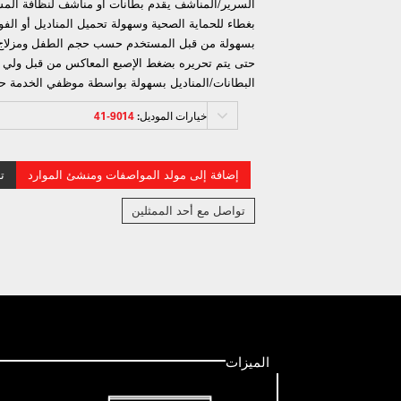
السرير/المناشف يقدم بطانات أو مناشف لنظافة المس
بغطاء للحماية الصحية وسهولة تحميل المناديل أو الفو
حتى يتم تحريره بضغط الإصبع المعاكس من قبل ولي الأم
البطانات/المناديل بسهولة بواسطة موظفي الخدمة ح
خيارات الموديل:
9014-41
إضافة إلى مولد المواصفات ومنشئ الموارد
ت
تواصل مع أحد الممثلين
الميزات