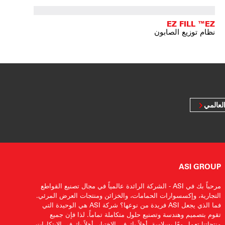
EZ FILL ™EZ
نظام توزيع الصابون
لعالمي
ASI GROUP
مرحباً بك في ASI - الشركة الرائدة عالمياً في مجال تصنيع القواطع
التجارية، وإكسسوارات الحمامات، والخزائن ومنتجات العرض المرئي.
فما الذي يجعل ASI فريدة من نوعها؟ شركة ASI هي الوحيدة التي
تقوم بتصميم وهندسة وتصنيع حلول متكاملة تماماً. لذا فإن جميع
منتجاتنا تعمل معًا بسلاسة. أهلاً بك في الاختيار، أهلاً بك في الابتكارات،