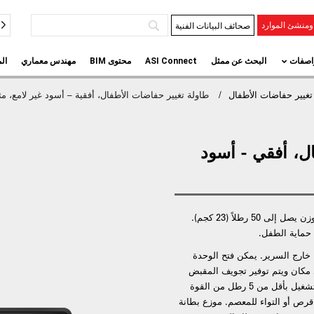
صحائف البيانات الفنية
منشئ الموارد
اصفات
البحث عن ممثل
ASI Connect
محتوى BIM
مهندس معماري
ال
تغيير حفاضات الأطفال
طاولة تغيير حفاضات الأطفال، أفقية – أسود غير لامع، م
ل، أفقي - أسود
مخصص للاستخدام مع الرضع حتى عمر 3.5 سنوات ووزن يصل إلى 50 رطلاً (23 كجم).
 حماية الطفل.
ارج السرير. يمكن فتح الوحدة
 مكان ويتم توفير تجويف المقبض
على واجهة الباب للاستخدام المفضل. الوحدة قابلة للتشغيل بأقل من 5 رطل من القوة
و قرص أو التواء للمعصم. موزع بطانة