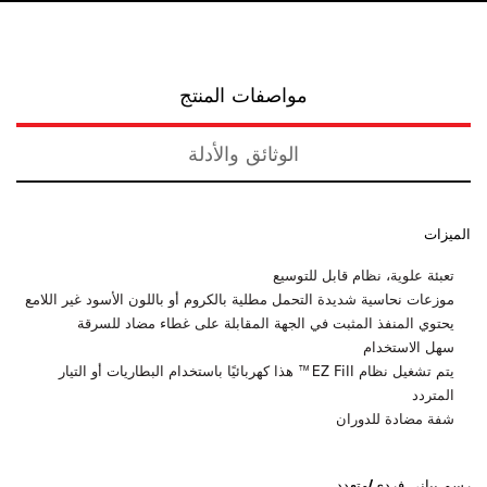
مواصفات المنتج
الوثائق والأدلة
الميزات
تعبئة علوية، نظام قابل للتوسيع
موزعات نحاسية شديدة التحمل مطلية بالكروم أو باللون الأسود غير اللامع
يحتوي المنفذ المثبت في الجهة المقابلة على غطاء مضاد للسرقة
سهل الاستخدام
يتم تشغيل نظام EZ Fill™ هذا كهربائيًا باستخدام البطاريات أو التيار
المتردد
شفة مضادة للدوران
رسم بياني فردي/متعدد