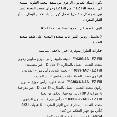
يكون إمداد الصابون الرغوي من منفذ التعبئة العلوية المثبتة
في الفوهة EZ Fill™ من EZ Fill وخزان متعدد التغذية (يتم
توريده بشكل منفصل). تعمل كهربائياً باستخدام البطاريات أو
التيار المتردد.
للون الأسود غير اللامع، استخدم اللاحقة -41
لا تشتمل رؤوس الموزعات متعددة التغذية على طقم متعدد
التغذية
خيارات الطراز متوفرة، اختر اللاحقة المناسبة:
0393-1A
- EZ Fill™ - تعبئة علوية، رأس موزع صابون رغوي
متعدد التعبئة - يعمل بالبطارية (6 خلايا D - غير متضمنة)
0393-1AC
- EZ Fill™ - تعبئة علوية، رأس موزع الصابون
الرغوي متعدد التعبئة - إصدار قابس التيار المتردد
0393-6-6-1A
- EZ Fill™ - تعبئة علوية، رأس موزع صابون
رغوي متعدد التعبئة - يعمل بالبطارية (6 خلايا D - غير مدرجة) -
6 عبوات SKU (يأتي مع جهاز تحكم عن بعد)
0393-6-6-1AC
- EZ Fill™ - رأس موزع الصابون الرغوي
متعدد التعبئة - إصدار قابس التيار المتردد - 6 عبوات SKU
(يأتي مع جهاز التحكم عن بُعد)
0394-(ن
) - موزعات فردية قائمة بذاتها