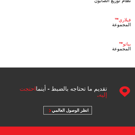
نظام توزيع الصابون
فيلاري™
المجموعة
بياتو™
المجموعة
تقديم ما تحتاجه بالضبط - أينما
احتجت
إليه.
انظر الوصول العالمي