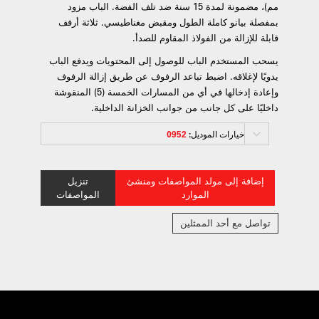
مم)، مضمونة لمدة 15 سنة ضد تلف الفضة. الباب مزود
بمفصلة بيانو كاملة الطول ومقبض مغناطيسي. ثلاثة أرفف
قابلة للإزالة من الفولاذ المقاوم للصدأ.
يسحب المستخدم الباب للوصول إلى المحتويات ويدفع الباب
يدويًا لإغلاقه. اضبط تباعد الرفوف عن طريق إزالة الرفوف
وإعادة إدخالها في أي من المسارات الخمسة (5) المنقوشة
داخليًا على كل جانب من جوانب الخزانة الداخلية.
خيارات الموديل:
0952
إضافة إلى مولد المواصفات ومنشئ
تنزيل
الموارد
المواصفات
تواصل مع أحد الممثلين