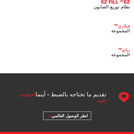
EZ FILL ™EZ
نظام توزيع الصابون
فيلاري™
المجموعة
بياتو™
المجموعة
تقديم ما تحتاجه بالضبط - أينما
احتجت
إليه.
انظر الوصول العالمي