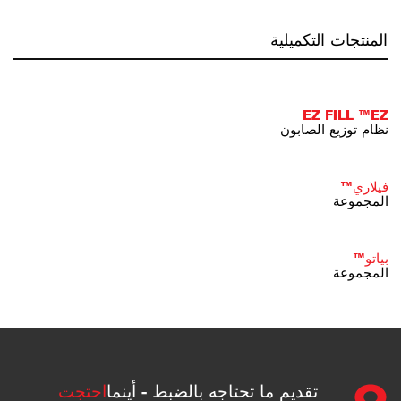
المنتجات التكميلية
EZ FILL ™EZ
نظام توزيع الصابون
فيلاري™
المجموعة
بياتو™
المجموعة
تقديم ما تحتاجه بالضبط - أينما
احتجت