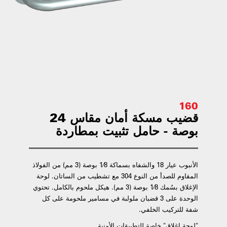
160
قضيب مسكة أمان مقاس 24
بوصة - حامل تثبيت بمطاردة
الأنبوب عيار 18 والشفاه بسماكة 1⁄8 بوصة (3 مم) من الفولاذ
المقاوم للصدأ من النوع 304 مع تشطيب من الساتان. لوحة
الإغلاق بسُمك 1⁄8 بوصة (3 مم). هيكل ملحوم بالكامل. تحتوي
الوحدة على 3 قضبان ملولبة في مسامير ملحومة على كل
شفة للتركيب الخلفي.
"لوحة إغلاق" خاصة للتطبيقات الأمنية.