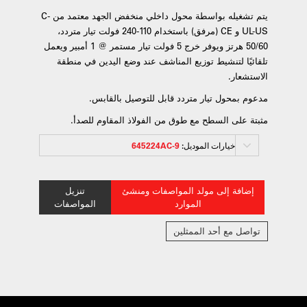
يتم تشغيله بواسطة محول داخلي منخفض الجهد معتمد من C-
UL-US و CE (مرفق) باستخدام 110-240 فولت تيار متردد،
50/60 هرتز ويوفر خرج 5 فولت تيار مستمر @ 1 أمبير ويعمل
تلقائيًا لتنشيط توزيع المناشف عند وضع اليدين في منطقة
الاستشعار.
مدعوم بمحول تيار متردد قابل للتوصيل بالقابس.
مثبتة على السطح مع طوق من الفولاذ المقاوم للصدأ.
خيارات الموديل:
645224AC-9
إضافة إلى مولد المواصفات ومنشئ
تنزيل
الموارد
المواصفات
تواصل مع أحد الممثلين