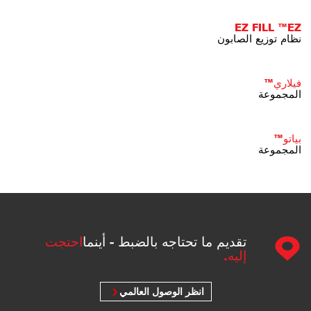
EZ FILL ™EZ
نظام توزيع الصابون
فيلاري™
المجموعة
بياتو™
المجموعة
تقديم ما تحتاجه بالضبط - أينما
احتجت
إليه.
انظر الوصول العالمي