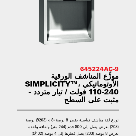
645224AC-9
موزِّع المناشف الورقية
الأوتوماتيكي SIMPLICITY™،
110-240 فولت / تيار متردد -
مثبت على السطح
توزع لفة مناشف قياسية بقطر 8 بوصة (Ø203) × 8 بوصة
(203) بعرض يصل إلى 800 قدم (244 متر) ولفافة واحدة
بعرض 8 بوصة (203) يصل قطرها إلى 4 بوصة (Ø102).