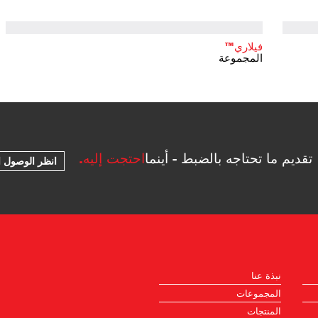
فيلاري™
المجموعة
تقديم ما تحتاجه بالضبط - أينما
احتجت إليه.
انظر الوصول ا
نبذة عنا
المجموعات
المنتجات