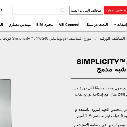
صحائف البيانات الفنية
منشئ الموارد
اصفات
البحث عن ممثل
ASI Connect
محتوى BIM
مهندس معماري
ال
المناشف الورقية
موزع المناشف الأوتوماتيكي Simplicity™، 110-240 فولت تيار متردد – شبه مدمج
وزع المناشف الأوتوماتيكي SIMPLICITY™،
يع طول محدد مسبقًا لكل دورة من
لفة المناشف القياسية مقاس 8 بوصات حتى 800 قدم (244 مترًا) مع إمكانية توزيع لفات
لي منخفض الجهد (مزود) باستخدام
د وضع اليدين في منطقة الاستشعار