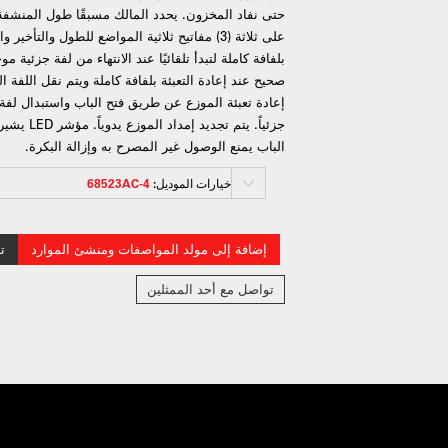
حتى نفاد المخزون. يحدد المالك مسبقًا طول المنشفة
على ثلاثة (3) مفاتيح ثلاثية المواضع للطول والتأخ
بلفافة كاملة لتبدأ تلقائيًا عند الانتهاء من لفة جزئي
صحيح عند إعادة التعبئة بلفافة كاملة ويتم نقل اللفة ا
إعادة تعبئة الموزع عن طريق فتح الباب واستبدال لفة
جزئياً. يتم 
الباب يمنع الوصول غير المصرح به وإزالة البكرة.
خيارات الموديل:
68523AC-4
إضافة إلى مولد المواصفات ومنشئ الموارد
ت
تواصل مع أحد الممثلين