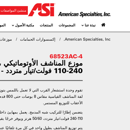
منشئ المواصفات و
نبذة عنا
المجموعات
المنتجات
مكتبة الأصول
المو
American Specialties, Inc.
إكسسوارات الحمامات
موزعات 
68523AC-4
م
110-240 فولت/تيار متردد - شبه مدمج
تقوم وحدة استشعار القرب التي لا تعمل باللمس بتوز
الأعقاب للتوزيع المستمر.
يتضمن إطارًا للتركيب شبه المدمج. يعمل بمهايئ داخ
110-240 فولت/تيار متردد، 50/60 هرتز ويوفر خرجًا بقوة 5 فولت تيار مستمر @ 1 أمبير.
يتم توزيع المناشف بطول واحد في كل مرة تلقائيًا عن