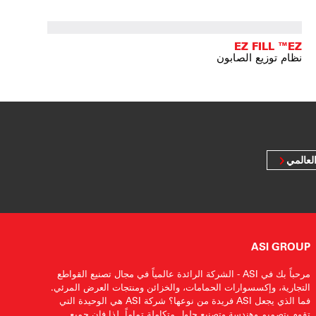
EZ FILL ™EZ
نظام توزيع الصابون
لعالمي
ASI GROUP
مرحباً بك في ASI - الشركة الرائدة عالمياً في مجال تصنيع القواطع
التجارية، وإكسسوارات الحمامات، والخزائن ومنتجات العرض المرئي.
فما الذي يجعل ASI فريدة من نوعها؟ شركة ASI هي الوحيدة التي
تقوم بتصميم وهندسة وتصنيع حلول متكاملة تماماً. لذا فإن جميع