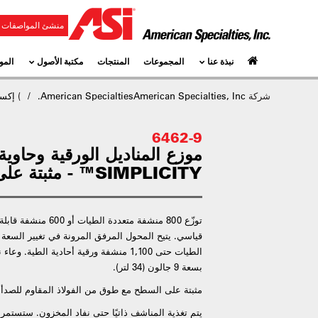
منشئ المواصفات و
نبذة عنا
المجموعات
المنتجات
مكتبة الأصول
المو
شركة
American SpecialtiesAmerican Specialties, Inc.
)
إكسس
6462-9
موزع المناديل الورقية وحاوية
SIMPLICITY™ - مثبتة على السطح
الطيات حتى 1,100 منشفة ورقية أحادية الطية
بسعة 9 جالون (34 لتر).
مثبتة على السطح مع طوق من الفولاذ المقاوم للصدأ.
يتم تغذية المناشف ذاتيًا حتى نفاد المخزون. ستستمر