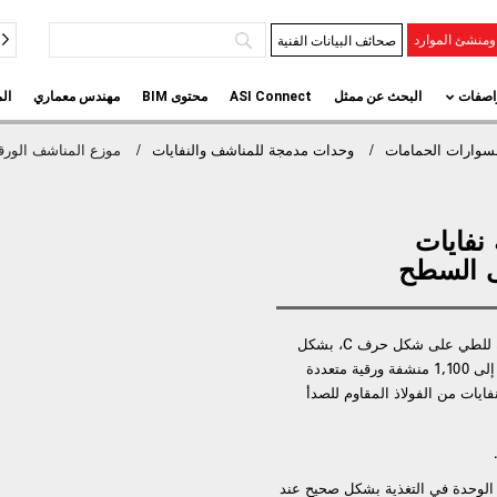
صحائف البيانات الفنية
منشئ الموارد
اصفات
البحث عن ممثل
ASI Connect
محتوى BIM
مهندس معماري
ال
وارات الحمامات
وحدات مدمجة للمناشف والنفايات
موزع المناشف الورقية ووعاء النفايات 
 نفايات
توزّع 800 منشفة متعددة الطيات أو 600 منشفة قابلة للطي على شكل حرف C، بشكل
قياسي. يتيح المحول المرفق المرونة في تغيير السعة إلى 1,100 منشفة ورقية متعددة
. وعاء نفايات من الفولاذ المقاوم للصدأ
 الوحدة في التغذية بشكل صحيح عند