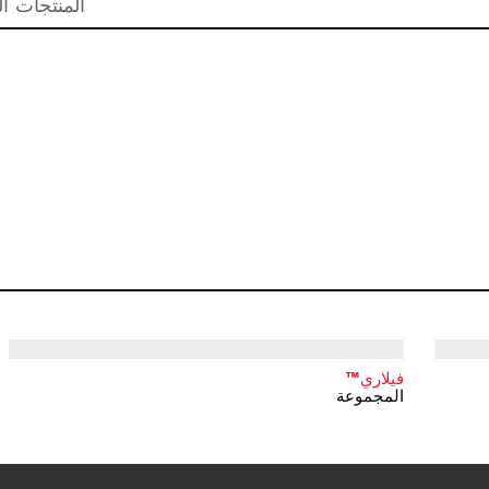
المنتجات ال
فيلاري™
المجموعة