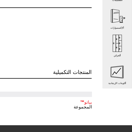
التقسيمات
الإكسسوارات
الخزائن
المنتجات التكميلية
اللوحات الإرشادية
بياتو™
المجموعة