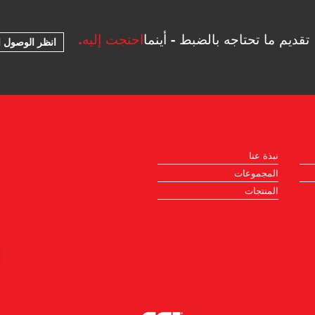
تقديم ما تحتاجه بالضبط - أينما
احتجت إليه.
انظر الوصول ا
نبذة عنا
المجموعات
المنتجات