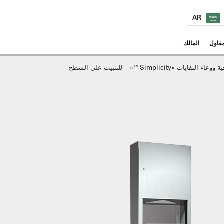
AR
مقاول
المالك
«Simplicity™» – للتثبيت على السطح