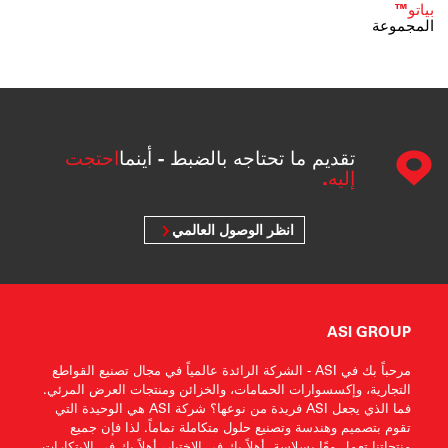
بياتو™
المجموعة
تقديم ما تحتاجه بالضبط - أينما
احتجت
إليه.
انظر الوصول العالمي
ASI GROUP
مرحباً بك في ASI - الشركة الرائدة عالمياً في مجال تصنيع القواطع
التجارية، وإكسسوارات الحمامات، والخزائن ومنتجات العرض المرئي.
فما الذي يجعل ASI فريدة من نوعها؟ شركة ASI هي الوحيدة التي
تقوم بتصميم وهندسة وتصنيع حلول متكاملة تماماً. لذا فإن جميع
منتجاتنا تعمل معًا بسلاسة. أهلاً بك في الاختيار، أهلاً بك في الابتكارات،