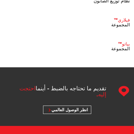
نظام توزيع الصابون
فيلاري™
المجموعة
بياتو™
المجموعة
تقديم ما تحتاجه بالضبط - أينما
احتجت
إليه.
انظر الوصول العالمي