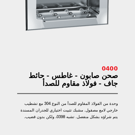
0400
صحن صابون - غاطس - حائط
جاف - فولاذ مقاوم للصدأ
وحدة من الفولاذ المقاوم للصدأ من النوع 304 مع تشطيب
خارجي لامع مصقول. مشبك تثبيت اختياري للجدران المسندة
يتم شراؤه بشكل منفصل. تشبه 0398، ولكن بدون قضيب.