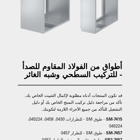
أطواق من الفولاذ المقاوم للصدأ
- للتركيب السطحي وشبه الغائر
قد تكون المنتجات أدناه مطلوبة لإكمال التثبيت الخاص بك.
تأكد من مراجعة دليل تركيب المنتج الخاص بك أو دليل
التشغيل للتأكد من جميع الأجزاء اللازمة لتكوينك.
7415-SM
- طوق SM - للطرازات 0430، 0458، 045224،
045224
7457-SM
- طوق SM - للطراز 0457
7457-SR2
- طوق مقاس 2 بوصة - للطراز 0457