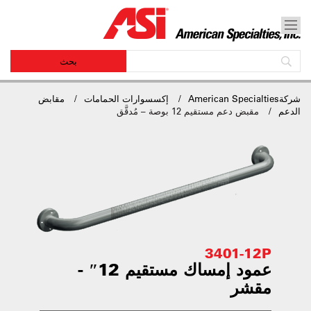
شركةAmerican Specialties
إكسسوارات الحمامات
مقابض
الدعم
مقبض دعم مستقيم 12 بوصة – مُدقَّق
3401-12P
عمود إمساك مستقيم 12″ -
مقشر