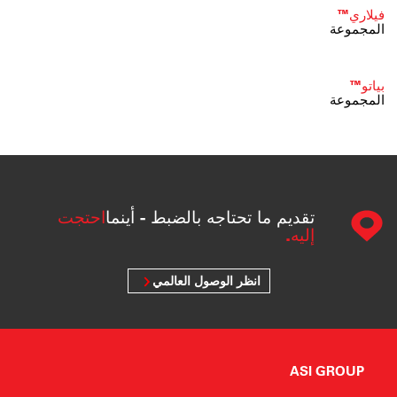
فيلاري™
المجموعة
بياتو™
المجموعة
تقديم ما تحتاجه بالضبط - أينما
احتجت
إليه.
انظر الوصول العالمي
ASI GROUP