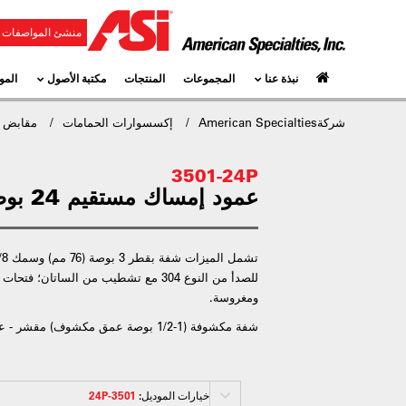
منشئ المواصفات و
نبذة عنا
المجموعات
المنتجات
مكتبة الأصول
المو
شركةAmerican Specialties
إكسسوارات الحمامات
مقابض ا
3501-24P
عمود إمساك مستقيم 24 بوصة - مُقوَّم
للصدأ من النوع 304 مع تشطيب من الساتان
ومغروسة.
شفة مكشوفة (1-1/2 بوصة عمق مكشوف) مقشر - عمود إمساك مستقيم، 24 بوصة
خيارات الموديل:
3501-24P