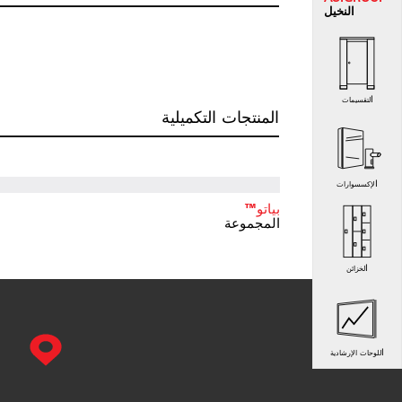
النخيل
التقسيمات
المنتجات التكميلية
الإكسسوارات
بياتو™
المجموعة
الخزائن
اللوحات الإرشادية