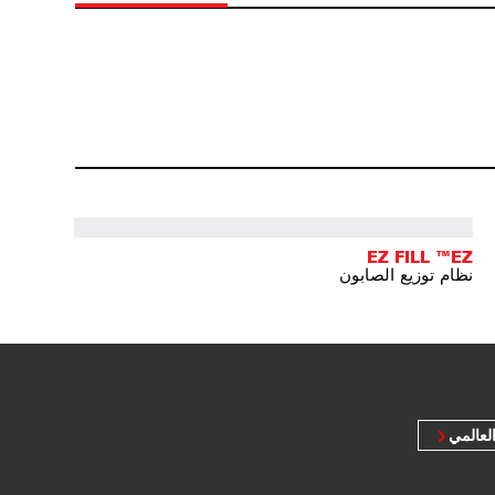
EZ FILL ™EZ
نظام توزيع الصابون
لعالمي