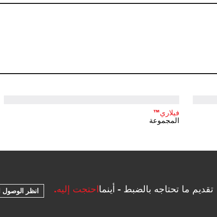
فيلاري™
المجموعة
تقديم ما تحتاجه بالضبط - أينما
احتجت إليه.
انظر الوصول ا