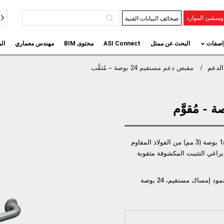
صحائف البيانات الفنية
منشئ الموارد
اصفات
البحث عن ممثل
ASI Connect
محتوى BIM
مهندس معماري
ال
لدعم
مقبض دعم مستقيم 24 بوصة – مُثقَّب
تشمل الميزات شفة بقطر 3 بوصة (76 مم) وسمك 1/8 بوصة (3 مم) من الفولاذ المقاوم
؛ فتحات براغي التثبيت المكشوفة مثقوبة