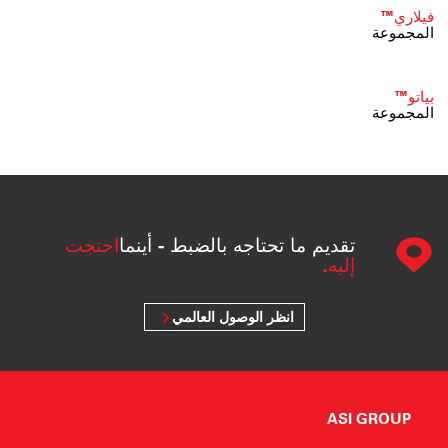
فيلاري™
المجموعة
بياتو™
المجموعة
تقديم ما تحتاجه بالضبط - أينما
احتجت
إليه.
انظر الوصول العالمي
ASI GROUP