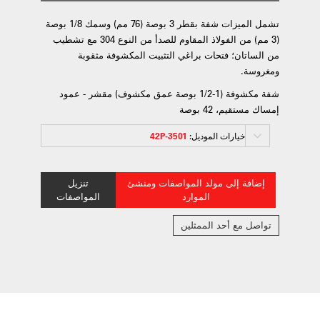
تشمل الميزات شفة بقطر 3 بوصة (76 مم) وسمك 1/8 بوصة
(3 مم) من الفولاذ المقاوم للصدأ من النوع 304 مع تشطيب
من الساتان؛ فتحات براغي التثبيت المكشوفة مثقوبة
ومغروسة.
شفة مكشوفة (1-1/2 بوصة عمق مكشوف) مقشر - عمود
إمساك مستقيم، 42 بوصة
خيارات الموديل:
3501-42P
إضافة إلى مولد المواصفات ومنشئ
تنزيل
الموارد
المواصفات
تواصل مع أحد الممثلين