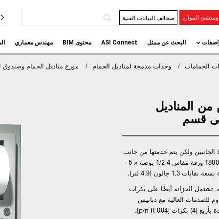
صحائف البيانات الفنية
منشئ الموارد
اصفات
البحث عن ممثل
ASI Connect
محتوى BIM
مهندس معماري
ال
ت الحمامات
وحدات مدمجة لمناديل الحمام
موزع مناديل الحمام وصندوق ال
من المناديل
لى قسم
 الجانبين ولكن يتم خدمتها من جانب
واحد. تستوعب 4 لفات من ورق التواليت القياسي أو 1800 ورقة مقاس 4-1/2 بوصة × 5-
من الأقفال البهلوانية. تشتمل الخزانة أيضًا على بكرات
م للصدمات العالية مع دبابيس
p/n R-004].