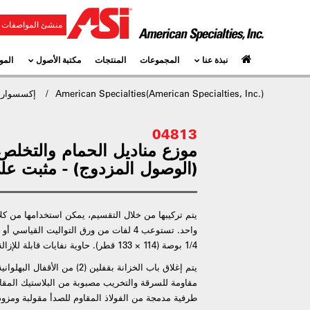
منشئ المواصفات و
نبذة عنا
المجموعات
المنتجات
مكتبة الأصول
المو
American Specialties(American Specialties, Inc.)
إكسسوارا
04813
موزع مناديل الحمام والتخلص 
(الوصول المزدوج) - مثبت ع
يتم تركيبها من خلال التقسيم، يمكن استخدامها من كلا
1/4 بوصة (114 × 133 قطر). حاوية نفايات قابلة للإزالة بسعة نفايات 1.3 جالون (4.9 لتر).
يتم إغلاق باب الخزانة بقفلين (2) 
مقاومة للسرقة والتخريب مصبوبة من البلاستيك المقاو
طرفية مدمجة من الفولاذ المقاوم للصدأ مقولبة ومزودة بأربع (4) بكرات [