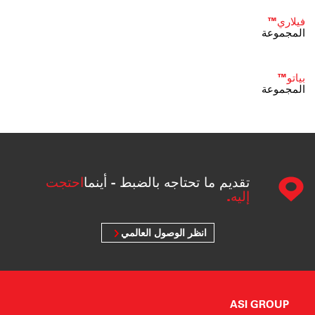
فيلاري™
المجموعة
بياتو™
المجموعة
تقديم ما تحتاجه بالضبط - أينما
احتجت
إليه.
انظر الوصول العالمي
ASI GROUP