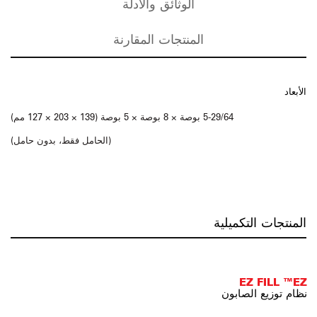
الوثائق والأدلة
المنتجات المقارنة
الأبعاد
5-29/64 بوصة × 8 بوصة × 5 بوصة (139 × 203 × 127 مم)
(الحامل فقط، بدون حامل)
المنتجات التكميلية
EZ FILL ™EZ
نظام توزيع الصابون