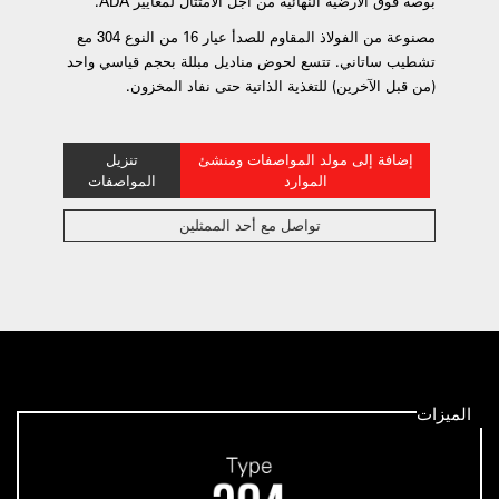
بوصة فوق الأرضية النهائية من أجل الامتثال لمعايير ADA.
مصنوعة من الفولاذ المقاوم للصدأ عيار 16 من النوع 304 مع
تشطيب ساتاني. تتسع لحوض مناديل مبللة بحجم قياسي واحد
(من قبل الآخرين) للتغذية الذاتية حتى نفاد المخزون.
إضافة إلى مولد المواصفات ومنشئ
تنزيل
الموارد
المواصفات
تواصل مع أحد الممثلين
الميزات