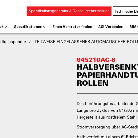
Technische Da
Spezifikationsgenerator & Ressourcenerstellung
ek
Spezifikationen
Einen Vertreter finden
ASI Verbinden
BIM-
ndtuchspender
TEILWEISE EINGELASSENER AUTOMATISCHER ROL
645210AC-6
HALBVERSENK
PAPIERHANDT
ROLLEN
Das berührungslos arbeitende Ge
Länge pro Zyklus von 8″ (205 mm
Hergestellt aus rostfreiem Stahl 
Stromversorgung über AC-Stecke
Halb vertieft mit einem 6″-Edels