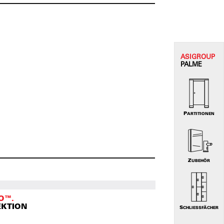
ASI
GROUP
PALME
PARTITIONEN
ZUBEHÖR
O™.
EKTION
SCHLIESSFÄCHER