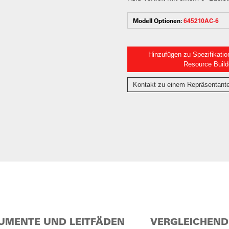
Modell Optionen:
645210AC-6
Hinzufügen zu Spezifikatio
Resource Build
Kontakt zu einem Repräsentant
UMENTE UND LEITFÄDEN
VERGLEICHEND