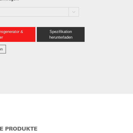
nsgenerator &
Spezifikation
er
herunterladen
en
E PRODUKTE