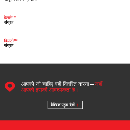
वेलारे™
संग्रह
पियाटो™
संग्रह
आपको जो चाहिए वही वितरित करना—
जहाँ
आपको इसकी आवश्यकता है।
वैश्विक पहुंच देखें