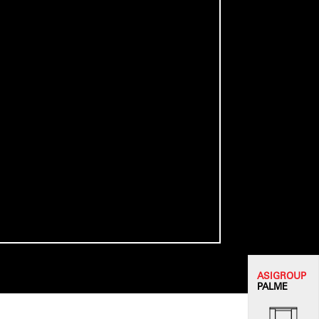
ASI
GROUP
PALME