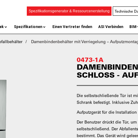
Technische Da
Spezifikationsgenerator & Ressourcenerstellung
ek
Spezifikationen
Einen Vertreter finden
ASI Verbinden
BIM-
fallbehälter
Damenbindenbehälter mit Verriegelung – Aufputzmonta
0473-1A
DAMENBINDEN
SCHLOSS - A
Die selbstschließende Tür ist m
Schrank befestigt. Inklusive Zu
Aufputzgerät für die Installatio
Der Benutzer drückt die Tür, um 
selbstschließend. Der Abfallen
bestimmt. Das Gerät wird geleert