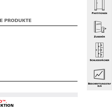
PARTITIONEN
E PRODUKTE
ZUBEHÖR
SCHLIESSFÄCHER
BESCHRIFTUNGSTAF
ELN
O™.
EKTION