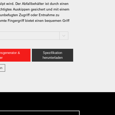
t wird. Der Abfallbehälter ist durch einen
htigtes Auskippen gesichert und mit einem
unbefugten Zugriff oder Entnahme zu
hmte Fingergriff bietet einen bequemen Griff
nsgenerator &
Spezifikation
er
herunterladen
en