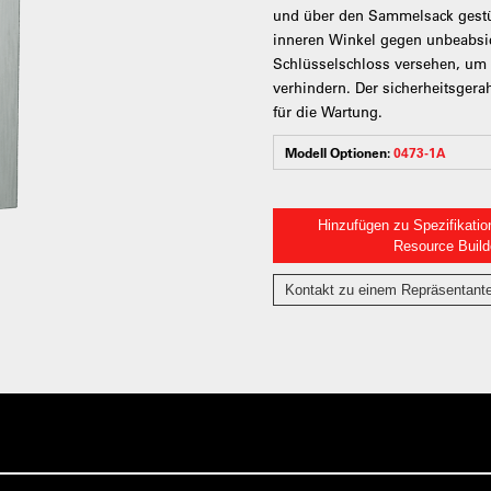
und über den Sammelsack gestülp
inneren Winkel gegen unbeabsic
Schlüsselschloss versehen, um 
verhindern. Der sicherheitsgera
für die Wartung.
Modell Optionen:
0473-1A
Hinzufügen zu Spezifikatio
Resource Build
Kontakt zu einem Repräsentant