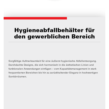
Hygieneabfallbehälter für
den gewerblichen Bereich
Sorgfältige Aufmerksamkeit für eine äußerst hygienische Abfallentsorgung.
Durchdachte Designs, die sich harmonisch in die ästhetischen Linien und
funktionalen Anwendungen einfügen – vom Kapazitätsmanagement in stark
frequentierten Bereichen bis hin zu zurückhaltender Eleganz in hochwertigen
Sanitärräumen.