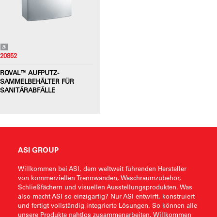
20852
ROVAL™ AUFPUTZ-
SAMMELBEHÄLTER FÜR
SANITÄRABFÄLLE
ASI GROUP
Willkommen bei ASI, dem weltweit führenden Hersteller
von kommerziellen Trennwänden, Waschraumzubehör,
Schließfächern und visuellen Ausstellungsprodukten. Was
also macht ASI so einzigartig? Nur ASI entwirft, konstruiert
und fertigt vollständig integrierte Lösungen. So können alle
unsere Produkte nahtlos zusammenarbeiten. Willkommen