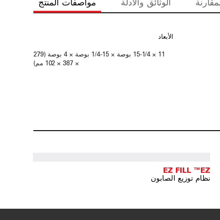
مقارنة
الوثائق والأدلة
مواصفات المنتج
الأبعاد
11 × 15-1/4 بوصة × 15-1/4 بوصة × 4 بوصة (279
× 387 × 102 مم)
EZ FILL ™EZ
نظام توزيع الصابون