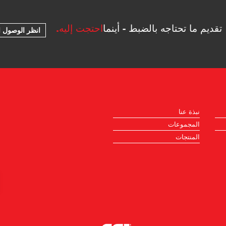
تقديم ما تحتاجه بالضبط - أينما
احتجت إليه.
انظر الوصول ا
نبذة عنا
المجموعات
المنتجات