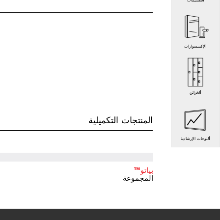
التقسيمات
الإكسسوارات
الخزائن
المنتجات التكميلية
اللوحات الإرشادية
بياتو™
المجموعة