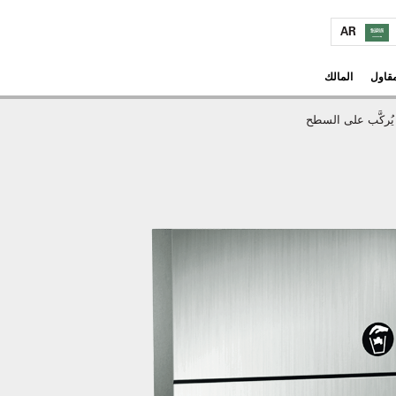
AR
مقاول
المالك
ُركَّب على السطح