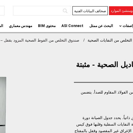
صحائف البيانات الفنية
منشئ الموارد
اصفات
البحث عن ممثل
ASI Connect
محتوى BIM
مهندس معماري
ال
التخلص من النفايات الصحية
صندوق التخلص من الفوط الصحية المزود بقفل – ي
يل الصحية - مثبتة
ن الفولاذ المقاوم للصدأ. يتضمن
ذاتياً. يحدد جدول الصيانة دورة
ة النفايات السفلية وقلبها فوق كيس
ع الإغراق غير المقصود وقفل بالمفتاح