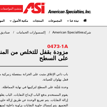
منشئ المواصفات و
نبذة عنا
المجموعات
المنتجات
مكتبة الأصول
المو
شركةAmerican Specialties
إكسسوارات الحمامات
صناديق 
0473-1A
مزودة بقفل للتخلص من المناد
على السطح
باب ذاتي الإغلاق مثبت على الخزانة بمفصلة زنبركية م
قفل بهلوان للصيانة.
وحدة مُثبَّتة على السطح لتركيبها في نهاية المماطلة.
يقوم المستخدم بدفع الباب لإيداع النفايات. الباب يغلق 
إزالة النفايات. يتم تفريغ الوحدة عن طريق إزالة حاوي
التجميع. يتم إمساك حاوية النفايات بزاوية داخلية لمن