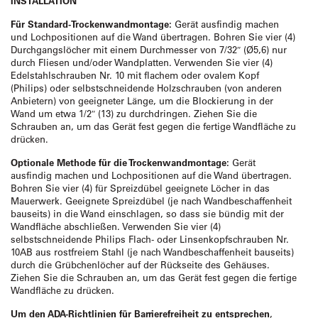
INSTALLATION
Für Standard-Trockenwandmontage:
Gerät ausfindig machen
und Lochpositionen auf die Wand übertragen. Bohren Sie vier (4)
Durchgangslöcher mit einem Durchmesser von 7/32″ (Ø5,6) nur
durch Fliesen und/oder Wandplatten. Verwenden Sie vier (4)
Edelstahlschrauben Nr. 10 mit flachem oder ovalem Kopf
(Philips) oder selbstschneidende Holzschrauben (von anderen
Anbietern) von geeigneter Länge, um die Blockierung in der
Wand um etwa 1/2″ (13) zu durchdringen. Ziehen Sie die
Schrauben an, um das Gerät fest gegen die fertige Wandfläche zu
drücken.
Optionale Methode für die Trockenwandmontage:
Gerät
ausfindig machen und Lochpositionen auf die Wand übertragen.
Bohren Sie vier (4) für Spreizdübel geeignete Löcher in das
Mauerwerk. Geeignete Spreizdübel (je nach Wandbeschaffenheit
bauseits) in die Wand einschlagen, so dass sie bündig mit der
Wandfläche abschließen. Verwenden Sie vier (4)
selbstschneidende Philips Flach- oder Linsenkopfschrauben Nr.
10AB aus rostfreiem Stahl (je nach Wandbeschaffenheit bauseits)
durch die Grübchenlöcher auf der Rückseite des Gehäuses.
Ziehen Sie die Schrauben an, um das Gerät fest gegen die fertige
Wandfläche zu drücken.
Um den ADA-Richtlinien für Barrierefreiheit zu entsprechen
,