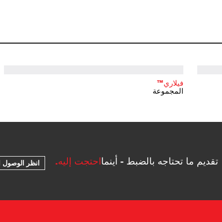
فيلاري™
المجموعة
تقديم ما تحتاجه بالضبط - أينما
احتجت إليه.
انظر الوصول ا