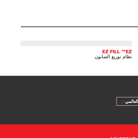
EZ FILL ™EZ
نظام توزيع الصابون
لعالمي