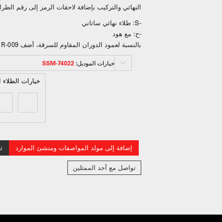
النهائي والتركيب بإضافة لاحقات الرمز إلى رقم الطراز (مثل 022
-S: طلاء نهائي ساتاني
-ح: مع هود
بالنسبة لعمود الدوران المقاوم للسرقة، أضف R-009 بعد رقم الطراز.
خيارات الموديل:
74022-SSM
خيارات الطلاء ا
إضافة إلى مولد المواصفات ومنشئ الموارد
ت
تواصل مع أحد الممثلين