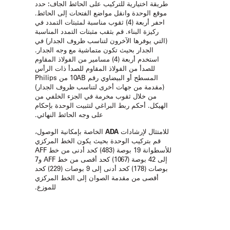
طريقة اختيارية للتركيب على الحائط الجاف:
حدد
موقع الوحدة وانقل مواضع الفتحات إلى الحائط.
احفر أربعة (4) ثقوب مناسبة لمثبتات التمدد في
ركيزة البناء. قم بثقب مثبتات التمدد المناسبة
(التي يوفرها الآخرون لتناسب ظروف الجدار) في
الجدار بحيث تكون متماشية مع وجه الجدار.
استخدم أربعة (4) مسامير من الفولاذ المقاوم
للصدأ من الفولاذ المقاوم للصدأ ذات الرأس
المسطح أو البيضاوي رقم 10AB من Philips
(مقدمة من جهات أخرى لتناسب ظروف الجدار)
من خلال ثقوب مخرمة في الجزء الخلفي من
الهيكل. أحكم ربط البراغي لتثبيت الوحدة بإحكام
على وجه الحائط النهائي.
للامتثال لإرشادات ADA الخاصة بإمكانية الوصول،
قم بتركيب الوحدة بحيث يكون الخط المركزي
للأسطوانة 19 بوصة (483) كحد أدنى من خط AFF
إلى 42 بوصة (1067) كحد أقصى من خط AFF و7
بوصات (178) كحد أدنى إلى 9 بوصات (229) كحد
أقصى من مقدمة الصوان إلى الخط المركزي
للموزع.