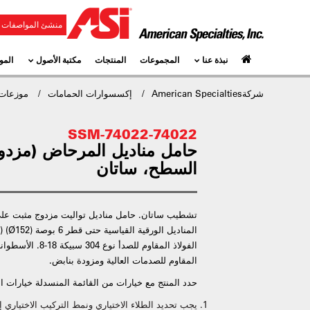
منشئ المواصفات و
نبذة عنا
المجموعات
المنتجات
مكتبة الأصول
المو
شركةAmerican Specialties
إكسسوارات الحمامات
موزعات 
74022-74022-SSM
حامل مناديل المرحاض (مزدو
السطح، ساتان
تشطيب ساتان. حامل مناديل تواليت مزدوج مثبت عل
المقاوم للصدمات العالية ومزودة بنابض.
حدد المنتج مع خيارات من القائمة المنسدلة خيارات الط
يجب تحديد الطلاء الاختياري ونمط التركيب الاختياري إما