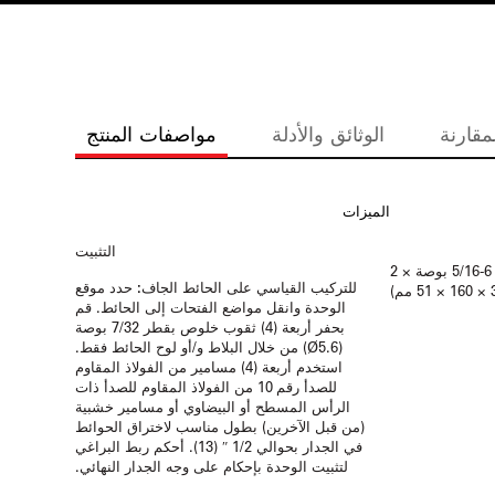
مقارنة
الوثائق والأدلة
مواصفات المنتج
الميزات
التثبيت
12-5/8 بوصة × 6-5/16 بوصة × 6-5/16 بوصة × 2
للتركيب القياسي على الحائط الجاف:
حدد موقع
الوحدة وانقل مواضع الفتحات إلى الحائط. قم
بحفر أربعة (4) ثقوب خلوص بقطر 7/32 بوصة
(Ø5.6) من خلال البلاط و/أو لوح الحائط فقط.
استخدم أربعة (4) مسامير من الفولاذ المقاوم
للصدأ رقم 10 من الفولاذ المقاوم للصدأ ذات
الرأس المسطح أو البيضاوي أو مسامير خشبية
(من قبل الآخرين) بطول مناسب لاختراق الحوائط
في الجدار بحوالي 1/2 ″ (13). أحكم ربط البراغي
لتثبيت الوحدة بإحكام على وجه الجدار النهائي.