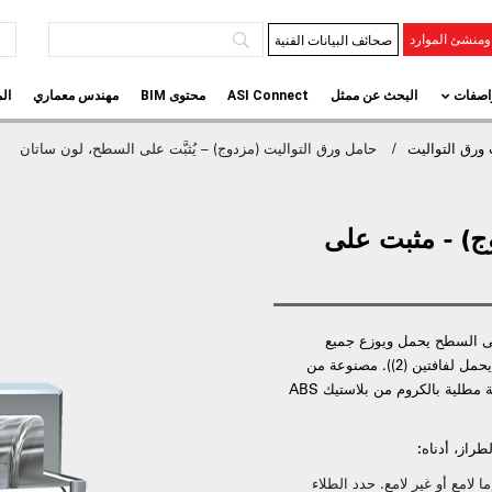
صحائف البيانات الفنية
منشئ الموارد
اصفات
البحث عن ممثل
ASI Connect
محتوى BIM
مهندس معماري
ال
ورق التواليت
حامل ورق التواليت (مزدوج) – يُثبَّت على السطح، لون ساتان
ج) - مثبت على
ى السطح يحمل ويوزع جميع
المناديل الورقية القياسية حتى قطر 6 بوصة (Ø152) (يحمل لفافتين (2)). مصنوعة من
الفولاذ المقاوم للصدأ نوع 304 سبيكة 18-8. الأسطوانة مطلية بالكروم من بلاستيك ABS
راز، أدناه:
 لامع أو غير لامع. حدد الطلاء