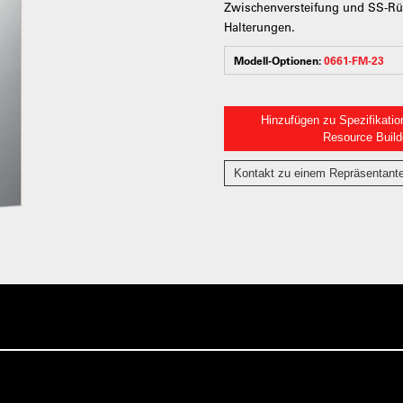
Zwischenversteifung und SS-Rüc
Halterungen.
Modell-Optionen:
0661-FM-23
Hinzufügen zu Spezifikatio
Resource Build
Kontakt zu einem Repräsentant