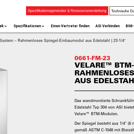
Technische Da
Spezifikationsgenerator & Ressourcenerstellung
ek
Spezifikationen
Einen Vertreter finden
ASI Verbinden
BIM-
ystem – Rahmenloses Spiegel-Einbaumodul aus Edelstahl | 23-1/4″
0661-FM-23
VELARE™ BTM-
RAHMENLOSES
AUS EDELSTAHL
Das wandmontierte Schrankfüll
Edelstahl Typ 304 von ASI biet
Velare™ BTM-Modulen.
Der Spiegel besteht aus 1/4" (
gemäß ASTM C-1048 mit Bleistif