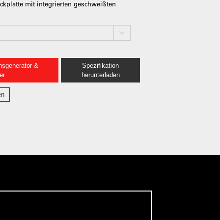
kplatte mit integrierten geschweißten
nsgenerator &
Spezifikation
er
herunterladen
en