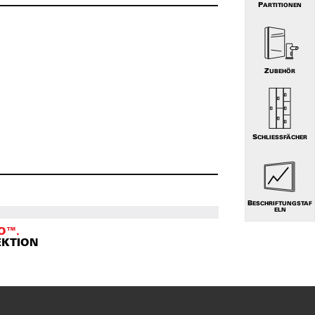
PARTITIONEN
ZUBEHÖR
SCHLIESSFÄCHER
BESCHRIFTUNGSTAF
ELN
O™.
EKTION