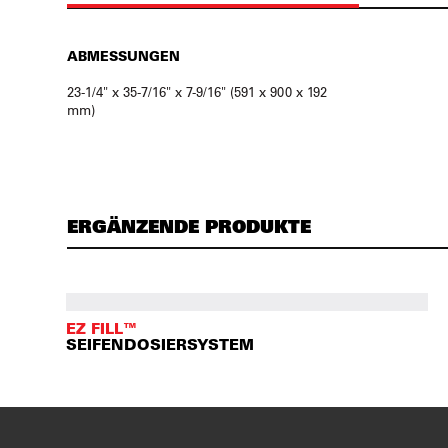
ABMESSUNGEN
23-1/4" x 35-7/16" x 7-9/16" (591 x 900 x 192
mm)
ERGÄNZENDE PRODUKTE
EZ FILL™
SEIFENDOSIERSYSTEM