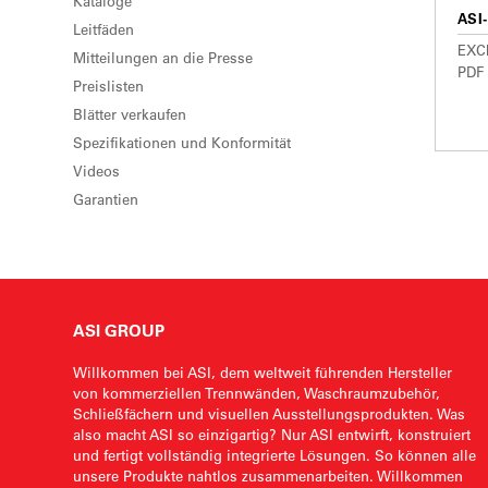
Kataloge
ASI-
Leitfäden
EXCE
Mitteilungen an die Presse
PDF
Preislisten
Blätter verkaufen
Spezifikationen und Konformität
Videos
Garantien
ASI GROUP
Willkommen bei ASI, dem weltweit führenden Hersteller
von kommerziellen Trennwänden, Waschraumzubehör,
Schließfächern und visuellen Ausstellungsprodukten. Was
also macht ASI so einzigartig? Nur ASI entwirft, konstruiert
und fertigt vollständig integrierte Lösungen. So können alle
unsere Produkte nahtlos zusammenarbeiten. Willkommen