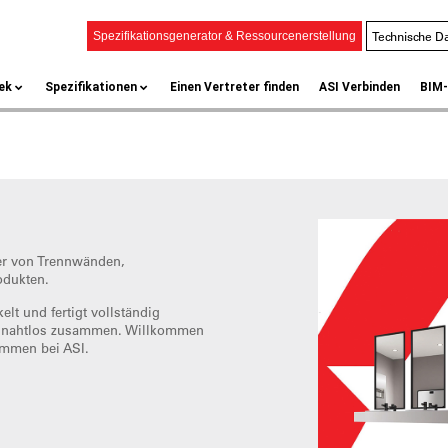
Technische Da
Spezifikationsgenerator & Ressourcenerstellung
ek
Spezifikationen
Einen Vertreter finden
ASI Verbinden
BIM-
er von Trennwänden,
odukten.
elt und fertigt vollständig
kte nahtlos zusammen. Willkommen
ommen bei ASI.