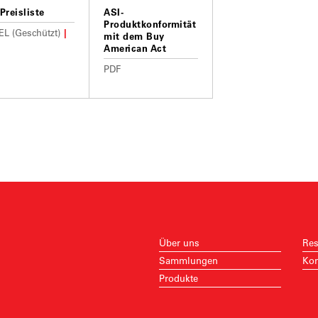
Preisliste
ASI-
Produktkonformität
L (Geschützt)
mit dem Buy
American Act
PDF
Über uns
Res
Sammlungen
Kon
Produkte