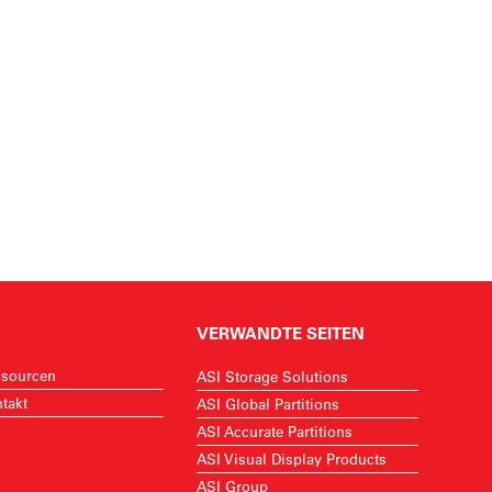
VERWANDTE SEITEN
sourcen
ASI Storage Solutions
takt
ASI Global Partitions
ASI Accurate Partitions
ASI Visual Display Products
ASI Group