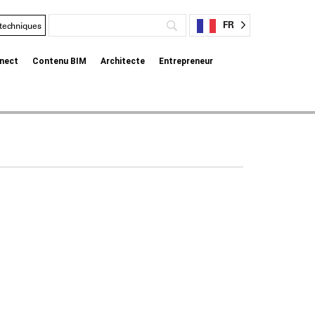
FR
 techniques
nect
Contenu BIM
Architecte
Entrepreneur