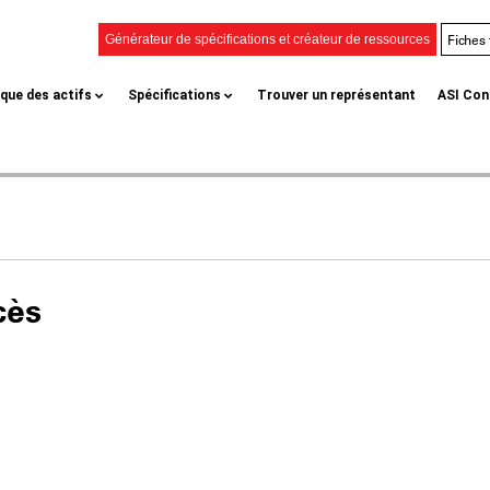
Fiches
Générateur de spécifications et créateur de ressources
èque des actifs
Spécifications
Trouver un représentant
ASI Con
cès