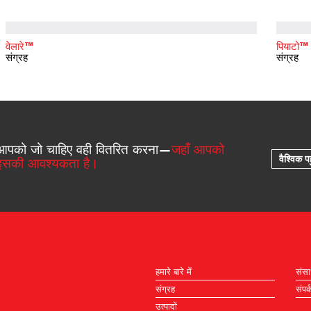
वेलारे™
पियाटो™
संग्रह
संग्रह
आपको जो चाहिए वही वितरित करना—
जहाँ आपको
वैश्विक पह
इसकी आवश्यकता है।
हमारे बारे में
संस
संग्रह
संपर्
उत्पादों