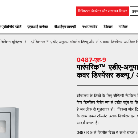
तकन
विशिष्टता जेनरेटर और संसाधन बिल्डर
 प्रतिनिधि खोजें
एएसआई कनेक्ट
बीआईएम सामग्री
स्‍थापत्‍यविद
ठेकेदार
मालिक
म्बिनेशन यूनिट्स
ट्रेडिशनल™ एडीए-अनुरूप टॉयलेट टिश्यू और सीट कवर डिस्पेंसर अपशिष्ट 
0487-एल-9
पारंपरिक™ एडीए-अन
कवर डिस्पेंसर डब्ल्यू
शौचालय के डिब्बों के लिए सैनिटरी नैपक
पेपर डिस्पेंसर विशेष रूप से एडीए पहुंच के
है जब ठीक से घुड़सवार हो। चिकना और टिक
के साथ डबल टॉयलेट ऊतक डिस्पेंसर इस ग
आदर्श बनाता है।
0487-R-9 से विपरीत दिशा में सभी घटक।