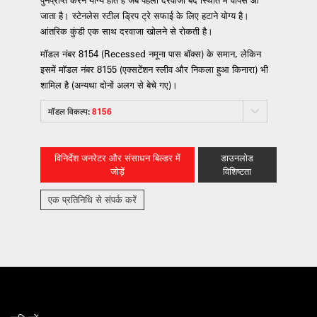
जाता है। स्टेनलेस स्टील ड्रिप ट्रे सफाई के लिए हटाने योग्य है।
आंतरिक कुंडी एक साथ दरवाजा खोलने से रोकती है।
मॉडल नंबर 8154 (Recessed नमूना पास बॉक्स) के समान, लेकिन
इसमें मॉडल नंबर 8155 (एक्सटेंशन स्लीव और निकला हुआ किनारा) भी
शामिल है (अन्यथा दोनों अलग से बेचे गए)।
मॉडल विकल्प:
8156
विनिर्देश जनरेटर और संसाधन बिल्डर में
डाउनलोड
जोड़ें
विशिष्टता
एक प्रतिनिधि से संपर्क करें