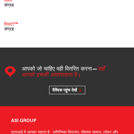
वेलारे™
संग्रह
पियाटो™
संग्रह
आपको जो चाहिए वही वितरित करना—
जहाँ
आपको इसकी आवश्यकता है।
वैश्विक पहुंच देखें
ASI GROUP
एएसआई में आपका स्वागत है - वाणिज्यिक विभाजन, वॉशरूम सामान, लॉकर और