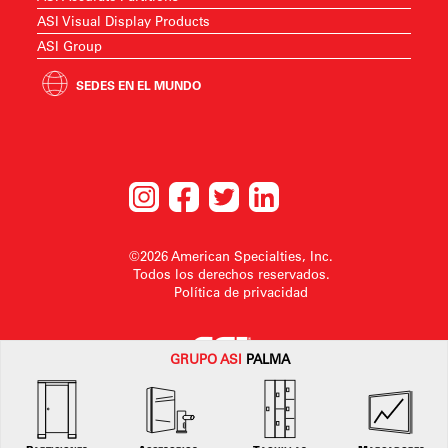
ASI Visual Display Products
ASI Group
SEDES EN EL MUNDO
©2026 American Specialties, Inc.
Todos los derechos reservados.
Política de privacidad
GRUPO
ASI
PALMA
American SpecialtiesInc. se reserva el derecho a realizar cambios en el
diseño o a retirarlo sin previo aviso.