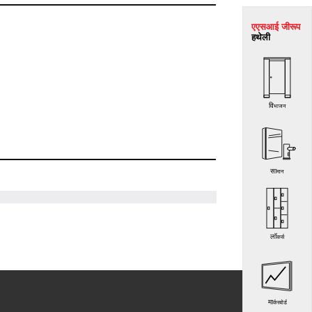
एएसआई जी
रूप
हथेली
विभाजन
सामान
लॉकर्स
मार्करबोर्ड