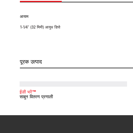
आयाम
1-1⁄4" (32 मिमी) आयुध डिपो
पूरक उत्पाद
ईज़ी भरें™
साबुन वितरण प्रणाली