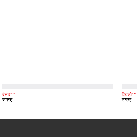
वेलारे™
पियाटो™
संग्रह
संग्रह