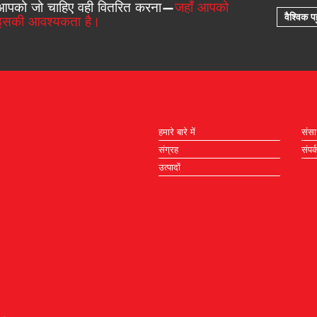
आपको जो चाहिए वही वितरित करना—
जहाँ आपको
वैश्विक पह
इसकी आवश्यकता है।
हमारे बारे में
संस
संग्रह
संपर्
उत्पादों