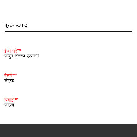
पूरक उत्पाद
ईज़ी भरें™
साबुन वितरण प्रणाली
वेलारे™
संग्रह
पियाटो™
संग्रह