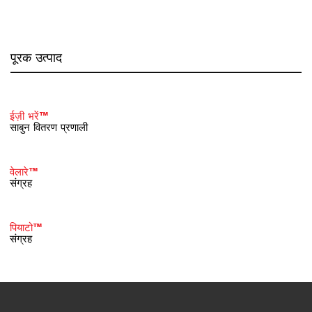
पूरक उत्पाद
ईज़ी भरें™
साबुन वितरण प्रणाली
वेलारे™
संग्रह
पियाटो™
संग्रह