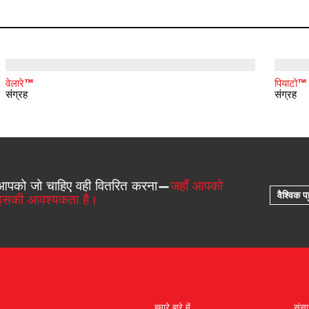
वेलारे™
पियाटो™
संग्रह
संग्रह
आपको जो चाहिए वही वितरित करना—
जहाँ आपको
वैश्विक पह
इसकी आवश्यकता है।
हमारे बारे में
संस