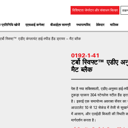
तकन
विशिष्टता जेनरेटर और संसाधन बिल्डर
 प्रतिनिधि खोजें
एएसआई कनेक्ट
बीआईएम सामग्री
स्‍थापत्‍यविद
ठेकेदार
मालिक
र्बो स्विफ्ट™ एडीए कंप्लायंट हाई-स्पीड हैंड ड्रायर – मैट ब्लैक
0192-1-41
टर्बो स्विफ्ट™ एडीए अन
मैट ब्लैक
पेश है नया शक्तिशाली, एडीए-अनुरूप हाई-
टुकड़ा प्रकार 304 स्टेनलेस स्टील हैंड ड
है। इकाई एक समायोज्य अवरक्त सेंसर का 
आउटलेट 10 से 12 सेकंड में तेजी से सुखान
में आसान, और एलईडी बिजली की स्थिति को
मार्गदर्शन करता है।