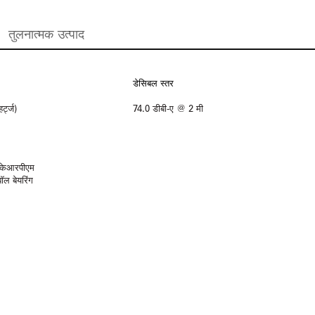
तुलनात्मक उत्पाद
डेसिबल स्तर
्ट्ज)
74.0 डीबी-ए @ 2 मी
 केआरपीएम
ॉल बेयरिंग