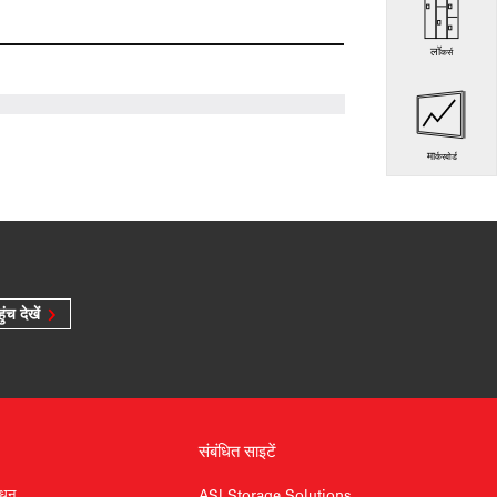
लॉकर्स
मार्करबोर्ड
ुंच देखें
संबंधित साइटें
ाधन
ASI Storage Solutions