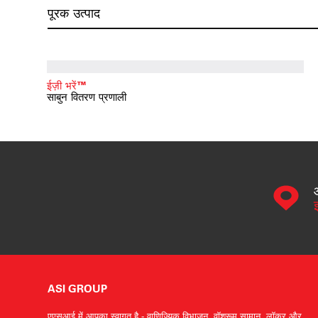
पूरक उत्पाद
ईज़ी भरें™
साबुन वितरण प्रणाली
ASI GROUP
एएसआई में आपका स्वागत है - वाणिज्यिक विभाजन, वॉशरूम सामान, लॉकर और