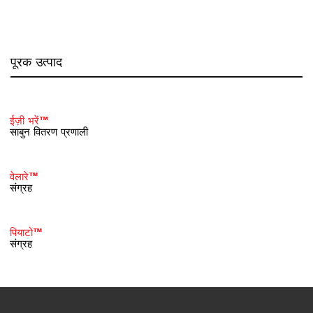
पूरक उत्पाद
ईज़ी भरें™
साबुन वितरण प्रणाली
वेलारे™
संग्रह
पियाटो™
संग्रह