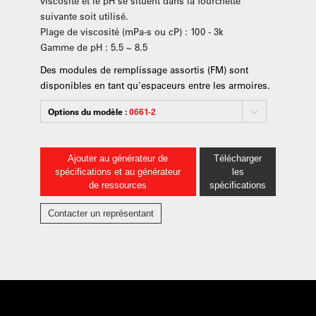
viscosité et le pH se situent dans la fourchette
suivante soit utilisé.
Plage de viscosité (mPa-s ou cP) : 100 - 3k
Gamme de pH : 5.5 ~ 8.5
Des modules de remplissage assortis (FM) sont
disponibles en tant qu'espaceurs entre les armoires.
Options du modèle :
0661-2
Ajouter au générateur de
Télécharger
spécifications et au générateur
les
de ressources
spécifications
Contacter un représentant