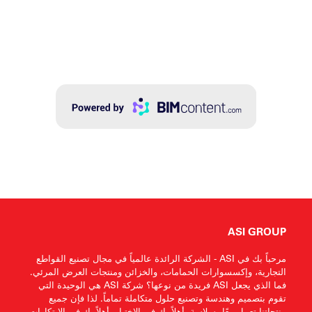
ASI GROUP
مرحباً بك في ASI - الشركة الرائدة عالمياً في مجال تصنيع القواطع
التجارية، وإكسسوارات الحمامات، والخزائن ومنتجات العرض المرئي.
فما الذي يجعل ASI فريدة من نوعها؟ شركة ASI هي الوحيدة التي
تقوم بتصميم وهندسة وتصنيع حلول متكاملة تماماً. لذا فإن جميع
منتجاتنا تعمل معًا بسلاسة. أهلاً بك في الاختيار، أهلاً بك في الابتكارات،