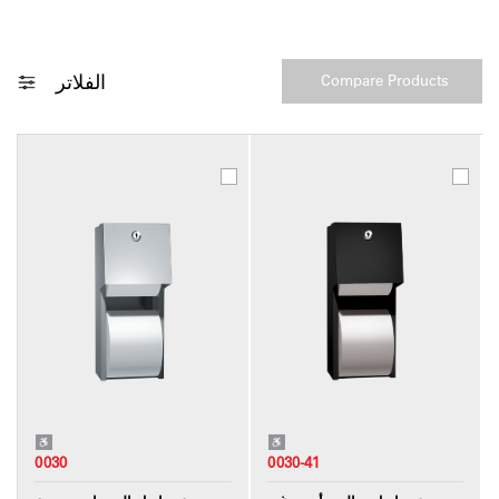
الفلاتر
0030
0030-41