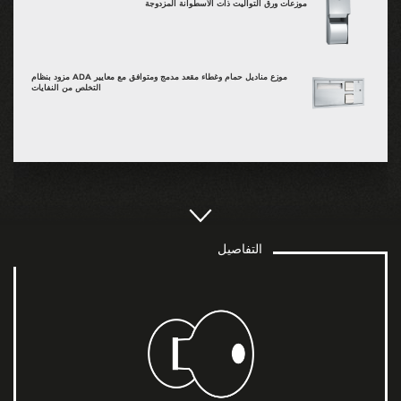
موزعات ورق التواليت ذات الأسطوانة المزدوجة
موزع مناديل حمام وغطاء مقعد مدمج ومتوافق مع معايير ADA مزود بنظام
التخلص من النفايات
التفاصيل