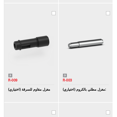
R-009
R-003
مغزل مطلي بالكروم (اختياري):
مغزل مقاوم للسرقة (اختياري)