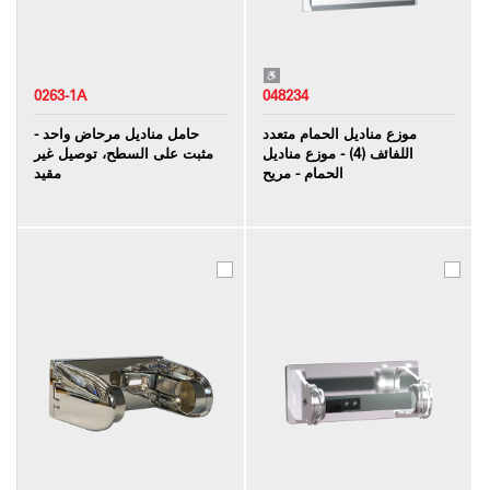
0263-1A
048234
موزع مناديل الحمام متعدد
حامل مناديل مرحاض واحد -
اللفائف (4) - موزع مناديل
مثبت على السطح، توصيل غير
الحمام - مريح
مقيد