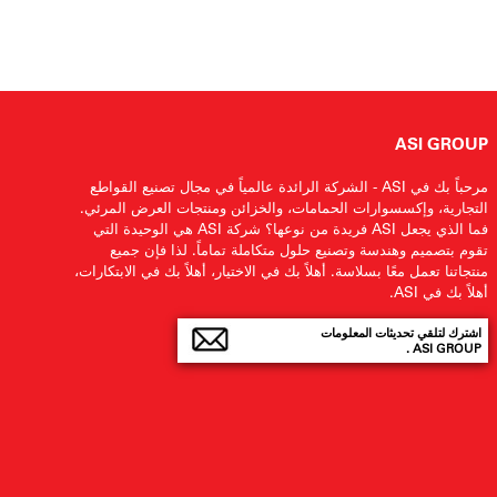
ASI GROUP
مرحباً بك في ASI - الشركة الرائدة عالمياً في مجال تصنيع القواطع
التجارية، وإكسسوارات الحمامات، والخزائن ومنتجات العرض المرئي.
فما الذي يجعل ASI فريدة من نوعها؟ شركة ASI هي الوحيدة التي
تقوم بتصميم وهندسة وتصنيع حلول متكاملة تماماً. لذا فإن جميع
منتجاتنا تعمل معًا بسلاسة. أهلاً بك في الاختيار، أهلاً بك في الابتكارات،
أهلاً بك في ASI.
اشترك لتلقي تحديثات المعلومات
ASI GROUP .