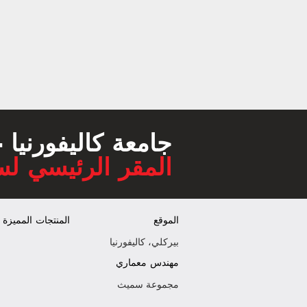
جامعة كاليفورنيا 
المقر الرئيسي ل
الموقع
المنتجات المميزة
بيركلي، كاليفورنيا
مهندس معماري
مجموعة سميث