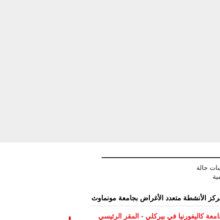
ات حالة
ية
كز الأنشطة متعدد الأغراض بجامعة مونماوث
معة كاليفورنيا في بيركلي - المقر الرئيسي