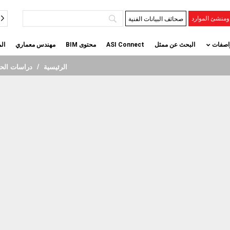
فيس
صحائف البيانات الفنية
منشئ الموارد
اصفات
البحث عن ممثل
ASI Connect
محتوى BIM
مهندس معماري
ال
الرئيسية
دراسات الحا