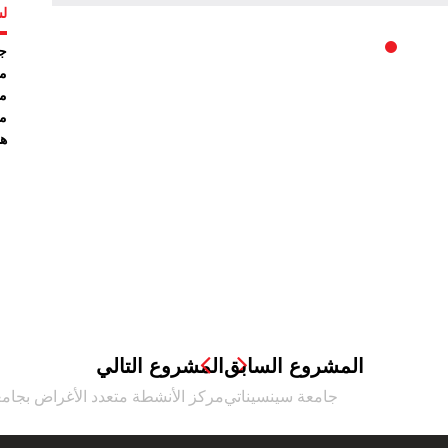
لس
جا
مد
مد
مد
ها
المشروع السابق
المشروع التالي
جامعة سينسيناتي
مركز الأنشطة متعدد الأغراض بجام