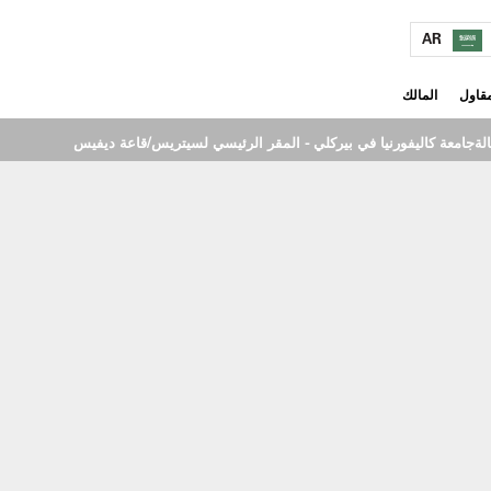
AR
مقاول
المالك
لة
جامعة كاليفورنيا في بيركلي - المقر الرئيسي لسيتريس/قاعة ديفيس