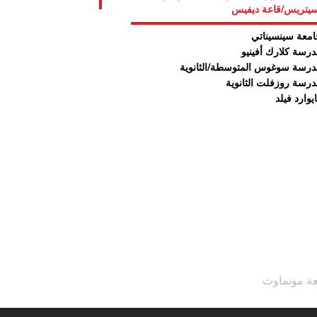
يتريس/قاعة ديفيس
معة سينسيناتي
رسة كلارك أفينيو
رسة سوغوس المتوسطة/الثانوية
رسة روزفلت الثانوية
يوارد فيلد
عة مونماوث