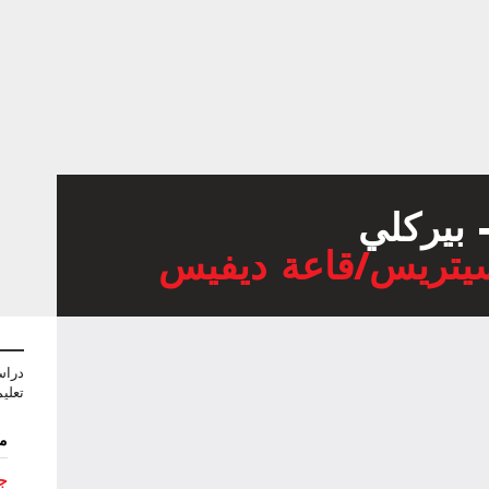
- بيركلي
سيتريس/قاعة ديفيس
دراس
تعليم
مر
جا