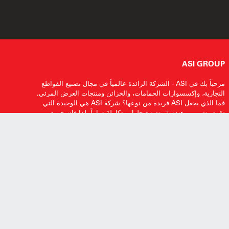
ASI GROUP
مرحباً بك في ASI - الشركة الرائدة عالمياً في مجال تصنيع القواطع
التجارية، وإكسسوارات الحمامات، والخزائن ومنتجات العرض المرئي.
فما الذي يجعل ASI فريدة من نوعها؟ شركة ASI هي الوحيدة التي
تقوم بتصميم وهندسة وتصنيع حلول متكاملة تماماً. لذا فإن جميع
منتجاتنا تعمل معًا بسلاسة. أهلاً بك في الاختيار، أهلاً بك في الابتكارات،
أهلاً بك في ASI.
اشترك لتلقي تحديثات المعلومات
ASI GROUP .