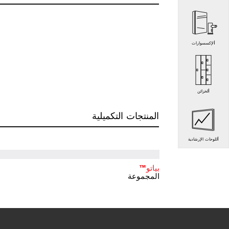
الإكسسوارات
الخزائن
المنتجات التكميلية
اللوحات الإرشادية
بياتو™
المجموعة