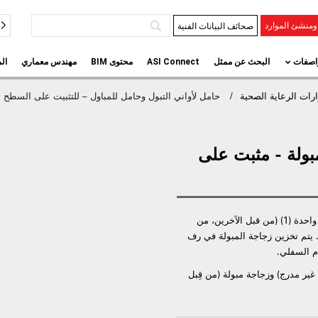
صحائف البيانات الفنية
منشئ الموارد
اصفات
البحث عن ممثل
ASI Connect
محتوى BIM
مهندس معماري
ال
ات الرعاية الصحية
حامل لأواني التبول وحامل للمباول – للتثبيت على السطح
بولة - مثبت على
تستوعب نونية سرير تقليدية واحدة (1) وزجاجة مبولة واحدة (1) (من قبل الآخرين، من
. يتم تخزين زجاجة المبولة في رف
م السفلي.
غير مدرج) وزجاجة مبولة (من قِبل