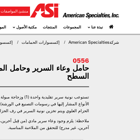
منشئ المواصفات و
نبذة عنا
المجموعات
المنتجات
مكتبة الأصول
المو
شركةAmerican Specialties
إكسسوارات الحمامات
إكسسوار
0556
حامل وعاء السرير وحامل الم
السطح
الأنواع المشار إليها في رسومات التصنيع في الورشة)
الحزام العلوي ويتم تخزين نونية السرير في رف الحزا
ملاحظة: يلزم وجود وعاء سرير مادي (من قِبل آخرين، 
آخرين، غير مدرج) للتحقق من الملاءمة المناسبة.