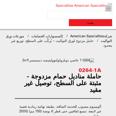
شركةAmerican Specialties
إكسسوارات الحمامات
موزعات ورق
التواليت
حامل مزدوج لورق التواليت – يُركَّب على السطح، توزيع غير
محدود
0264-1A
حاملة مناديل حمام مزدوجة -
مثبتة على السطح، توصيل غير
مقيد
ألومنيوم مصبوب للخدمة الشاقة، بطبقة نهائية رمادية فضية
غير لامعة. تتسع لفافتين حتى قطر 6 بوصة (150 مم) (2000
ورقة).