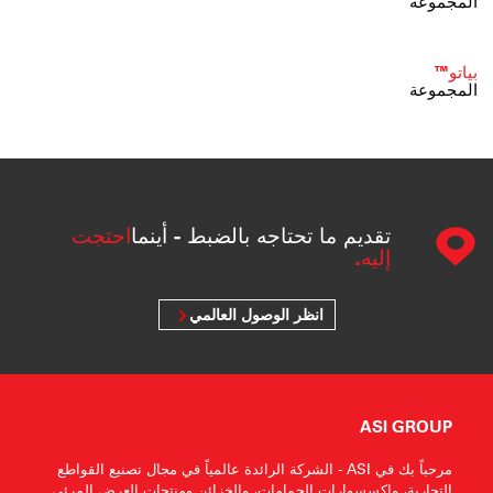
المجموعة
بياتو™
المجموعة
تقديم ما تحتاجه بالضبط - أينما
احتجت
إليه.
انظر الوصول العالمي
ASI GROUP
مرحباً بك في ASI - الشركة الرائدة عالمياً في مجال تصنيع القواطع
التجارية، وإكسسوارات الحمامات، والخزائن ومنتجات العرض المرئي.