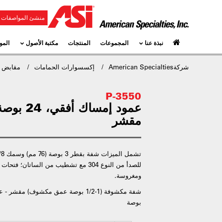
منشئ المواصفات و
نبذة عنا
المجموعات
المنتجات
مكتبة الأصول
المو
شركةAmerican Specialties
إكسسوارات الحمامات
مقابض ا
3550-P
مقشر
للصدأ من النوع 304 مع تشطيب من الساتان
ومغروسة.
بوصة