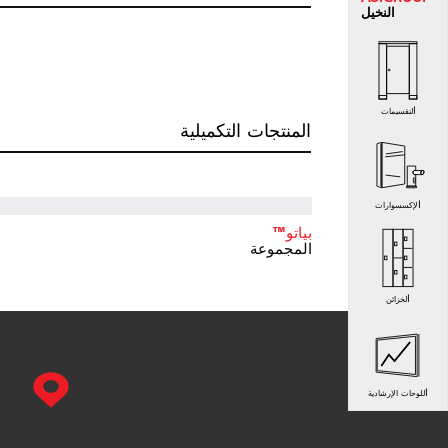
النخيل
التقسيمات
المنتجات التكميلية
الإكسسوارات
بياتو™
المجموعة
الخزائن
اللوحات الإرشادية