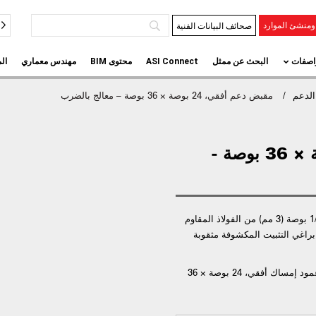
صحائف البيانات الفنية
منشئ الموارد
اصفات
البحث عن ممثل
ASI Connect
محتوى BIM
مهندس معماري
ال
لدعم
مقبض دعم أفقي، 24 بوصة × 36 بوصة – معالج بالضرب
عمود إمساك أفقي، 24 بوصة × 36 بوصة -
تشمل الميزات شفة بقطر 3 بوصة (76 مم) وسمك 1/8 بوصة (3 مم) من الفولاذ المقاوم
؛ فتحات براغي التثبيت المكشوفة مثقوبة
شفة مكشوفة (1-1/2 بوصة عمق مكشوف) مقشر - عمود إمساك أفقي، 24 بوصة × 36