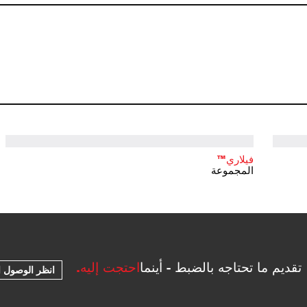
فيلاري™
المجموعة
تقديم ما تحتاجه بالضبط - أينما
احتجت إليه.
انظر الوصول ا